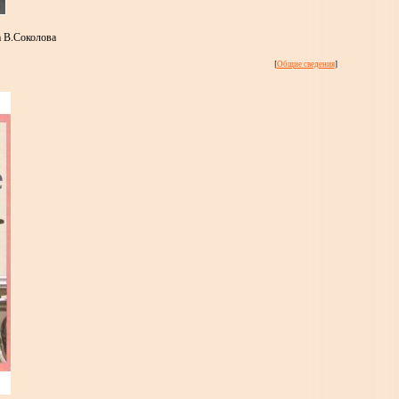
а В.Соколова
[
Общие сведения
]