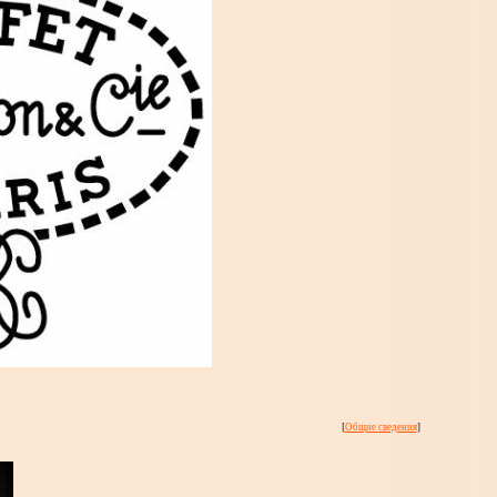
[
Общие сведения
]