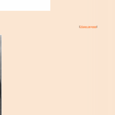
[
Общие сведения
]