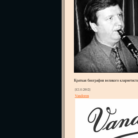
Краткая биография великого кларнетист
[12.11.2012]
Vandoren