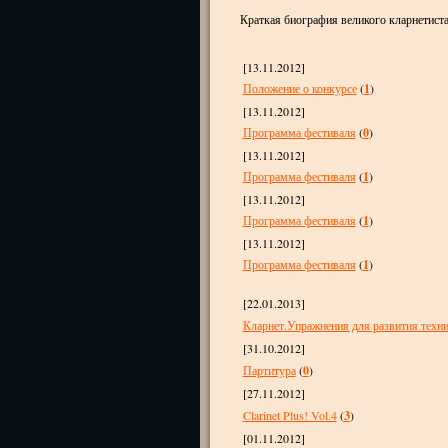
Краткая биография великого кларнетист
[13.11.2012]
Положение о конкурсе
(
1
)
[13.11.2012]
Программа фестиваля
(
0
)
[13.11.2012]
Программа фестиваля
(
1
)
[13.11.2012]
Программа фестиваля
(
1
)
[13.11.2012]
Программа фестиваля
(
1
)
[22.01.2013]
Кларнет.Упражнения для развития техник
[31.10.2012]
Партитура
(
0
)
[27.11.2012]
Clarinet Plus! Vol.4
(
3
)
[01.11.2012]