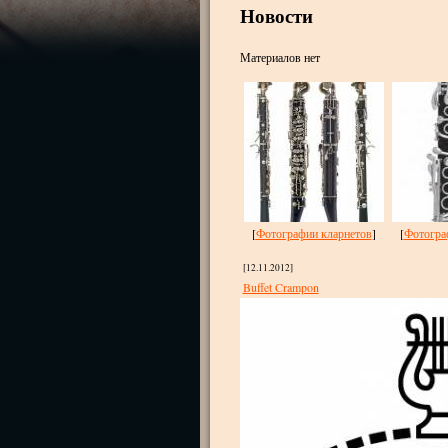
Новости
Материалов нет
[
Фотографии кларнетов
]
[
Фотогра
[12.11.2012]
Buffet Crampon