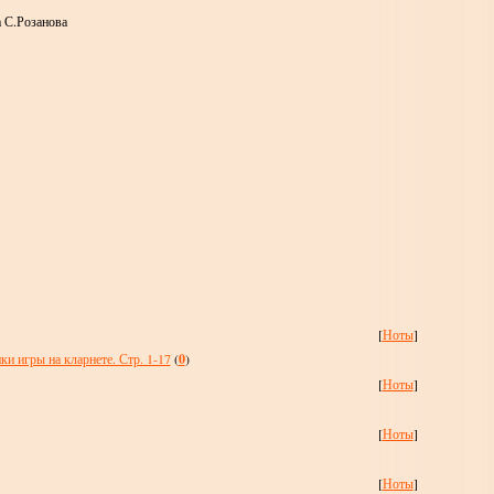
а С.Розанова
[
Ноты
]
и игры на кларнете. Стр. 1-17
(
0
)
[
Ноты
]
[
Ноты
]
[
Ноты
]