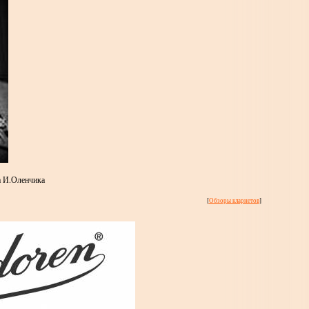
а И.Оленчика
[
Обзоры кларнетов
]