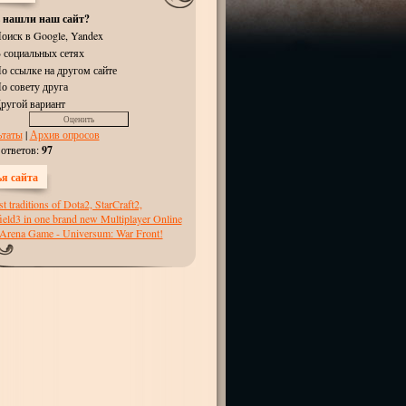
 нашли наш сайт?
оиск в Google, Yandex
 социальных сетях
о ссылке на другом сайте
о совету друга
ругой вариант
ьтаты
|
Архив опросов
 ответов:
97
я сайта
t traditions of Dota2, StarCraft2,
field3 in one brand new Multiplayer Online
 Arena Game - Universum: War Front!