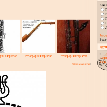
Как в
П
В
П
П
Д
Резул
Всего
Друзь
Bes
фии кларнетов
]
[
Фотографии кларнетов
]
[
Фотографии кларнетов
]
Battle
Battle
[
Обзоры кларнетов
]